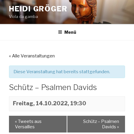
Zum
HEIDI GRÖGER
Inhalt
Viola da gamba
springen
Menü
« Alle Veranstaltungen
Diese Veranstaltung hat bereits stattgefunden.
Schütz – Psalmen Davids
Freitag, 14.10.2022, 19:30
«
Tweets aus
Schütz – Psalmen
Versailles
Davids
»