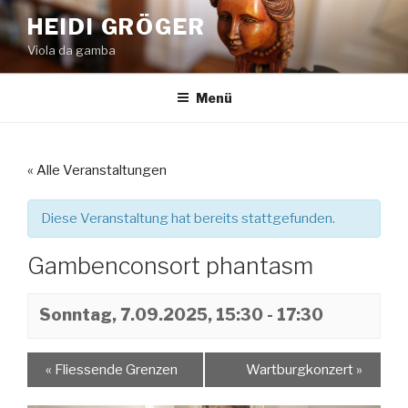
Zum
HEIDI GRÖGER
Inhalt
Viola da gamba
springen
Menü
« Alle Veranstaltungen
Diese Veranstaltung hat bereits stattgefunden.
Gambenconsort phantasm
Sonntag, 7.09.2025, 15:30
-
17:30
«
Fliessende Grenzen
Wartburgkonzert
»